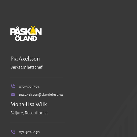
Pia Axelsson
Verksamhetschef
070-390 17 04
pia.axelsson@skordefest.nu
Mona-Lisa Wiik
Säljare, Receptionist
072-507 80 50