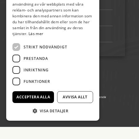
Telefon:
072-507 80 50
användning av vår webbplats med våra
reklam- och analyspartners som kan
kombinera den med annan information som
Bankgiro:
5192-4348
du har tillhandahållit dem eller som de har
samlat in från din användning av deras
tjänster.
Läs mer
Swish:
123 222 02 67
STRIKT NÖDVÄNDIGT
PRESTANDA
INRIKTNING
FUNKTIONER
ACCEPTERA ALLA
AVVISA ALLT
© Copyright 2026 Påskön Öland, alla rättigheter reserverade
Producerad av Gota Media Brand Studio
VISA DETALJER