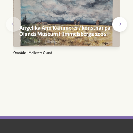
Angelika Ann Kammerer / konstnär på
Ölands Museum Himmelsberga 2026
Boksläpp och utställning
Område:
Mellersta Öland
O