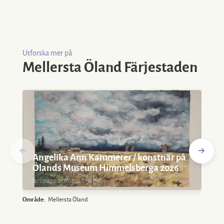
Utforska mer på
Mellersta Öland Färjestaden
Angelika Ann Kammerer / konstnär på
Ölands Museum Himmelsberga 2026
Boksläpp och utställning
Område:
Mellersta Öland
O