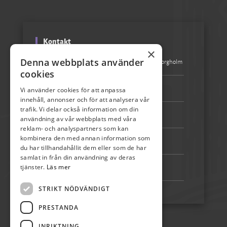
Kontakt
×
Denna webbplats använder
Besöksadress:
Turistbyrån Storgatan 1, 387 31 Borgholm
cookies
Epost:
info@skordefest.nu
Vi använder cookies för att anpassa
innehåll, annonser och för att analysera vår
trafik. Vi delar också information om din
Telefon:
072-507 80 50
användning av vår webbplats med våra
reklam- och analyspartners som kan
kombinera den med annan information som
Bankgiro:
5192-4348
du har tillhandahållit dem eller som de har
samlat in från din användning av deras
tjänster.
Läs mer
Swish:
123 222 02 67
STRIKT NÖDVÄNDIGT
PRESTANDA
INRIKTNING