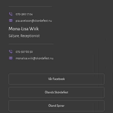
070-390 17 04
pia.axelsson@skordefest.nu
Mona-Lisa Wiik
Säljare, Receptionist
072-507 80 50
monalisa.wiik@skordefest.nu
Vår Facebook
Ölands Skördefest
Öland Spirar