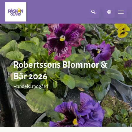
Select Language
▼
Robertssons Blommor &
Bär 2026
Handelsträdgård