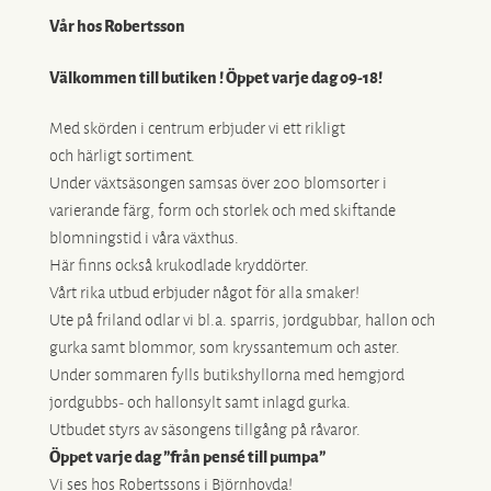
Vår hos Robertsson
Välkommen till butiken ! Öppet varje dag 09-18!
Med skörden i centrum erbjuder vi ett rikligt
och härligt sortiment.
Under växtsäsongen samsas över 200 blomsorter i
varierande färg, form och storlek och med skiftande
blomningstid i våra växthus.
Här finns också krukodlade kryddörter.
Vårt rika utbud erbjuder något för alla smaker!
Ute på friland odlar vi bl.a. sparris, jordgubbar, hallon och
gurka samt blommor, som kryssantemum och aster.
Under sommaren fylls butikshyllorna med hemgjord
jordgubbs- och hallonsylt samt inlagd gurka.
Utbudet styrs av säsongens tillgång på råvaror.
Öppet varje dag ”från pensé till pumpa”
Vi ses hos Robertssons i Björnhovda!