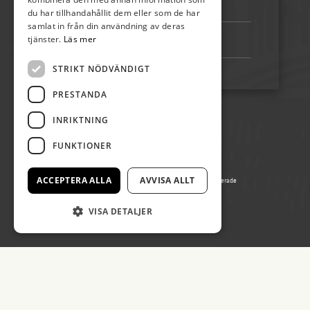
Bankgiro:
5192-4348
du har tillhandahållit dem eller som de har
samlat in från din användning av deras
tjänster.
Läs mer
Swish:
123 222 02 67
STRIKT NÖDVÄNDIGT
PRESTANDA
INRIKTNING
FUNKTIONER
ACCEPTERA ALLA
AVVISA ALLT
© Copyright 2026 Påskön Öland, alla rättigheter reserverade
Producerad av Gota Media Brand Studio
VISA DETALJER