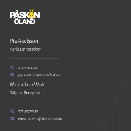
Pia Axelsson
Verksamhetschef
070-390 17 04
pia.axelsson@skordefest.nu
Mona-Lisa Wiik
Säljare, Receptionist
072-507 80 50
monalisa.wiik@skordefest.nu