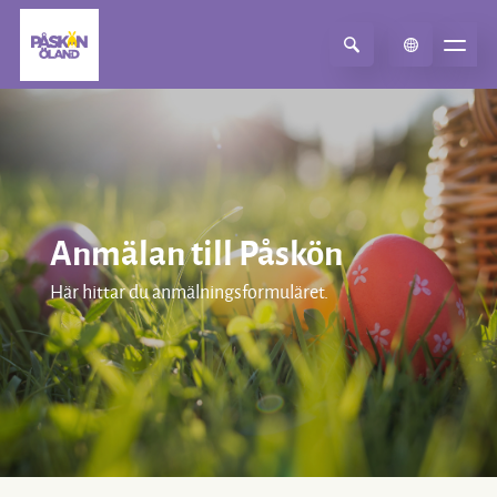
Select Language
▼
Anmälan till Påskön
Här hittar du anmälningsformuläret.