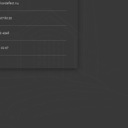
kordefest.nu
507 80 50
2-4348
 02 67