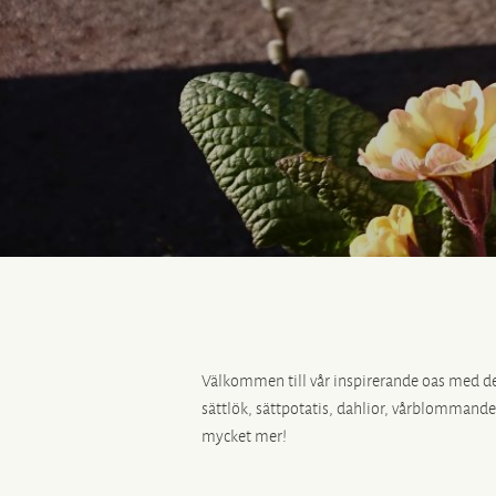
Välkommen till vår inspirerande oas med det
sättlök, sättpotatis, dahlior, vårblommande
mycket mer!