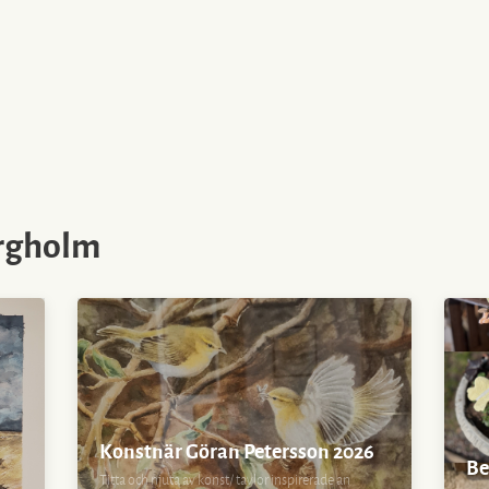
orgholm
Konstnär Göran Petersson 2026
Be
Titta och njuta av konst/ tavlor inspirerade an