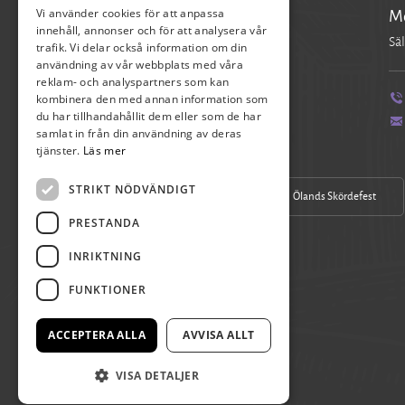
Vi använder cookies för att anpassa
Pia Axelsson
Mo
innehåll, annonser och för att analysera vår
Verksamhetschef
Säl
trafik. Vi delar också information om din
användning av vår webbplats med våra
reklam- och analyspartners som kan
kombinera den med annan information som
070-390 17 04
du har tillhandahållit dem eller som de har
pia.axelsson@skordefest.nu
samlat in från din användning av deras
tjänster.
Läs mer
STRIKT NÖDVÄNDIGT
Vår Facebook
Ölands Skördefest
PRESTANDA
INRIKTNING
FUNKTIONER
ACCEPTERA ALLA
AVVISA ALLT
VISA DETALJER