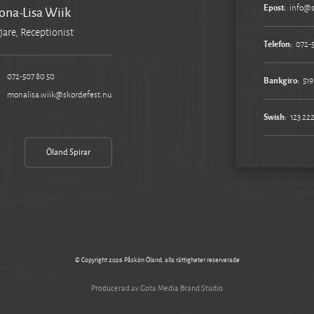
Epost:
info@s
na-Lisa Wiik
jare, Receptionist
Telefon:
072-
072-507 80 50
Bankgiro:
519
monalisa.wiik@skordefest.nu
Swish:
123 222
Öland Spirar
© Copyright 2026 Påskön Öland, alla rättigheter reserverade
Producerad av Gota Media Brand Studio