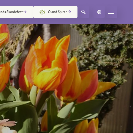
nds Skördefest
Öland Spirar
Select Language
▼