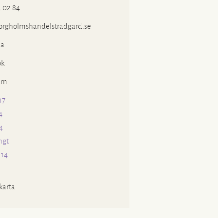
 02 84
rgholmshandelstradgard.se
a
ok
am
17
4
4
ngt
-14
karta