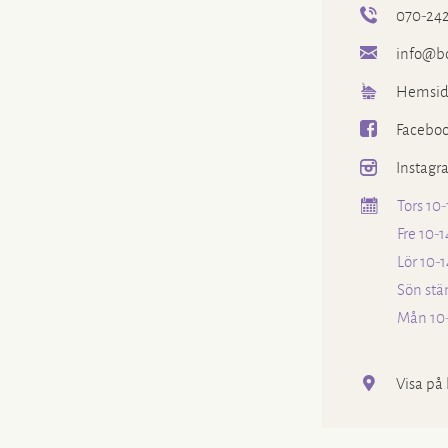
070-242
info@bo
Hemsid
Facebo
Instagr
Tors 10-
Fre 10-1
Lör 10-1
Sön stä
Mån 10
Visa på 