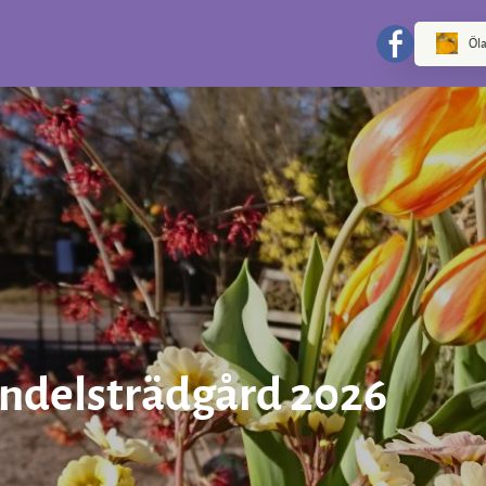
Öla
ndelsträdgård 2026