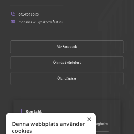
072-507 80 50
monalisa.wiik@skordefest.nu
Vår Facebook
Ölands Skördefest
Öland Spirar
Kontakt
×
Denna webbplats använder
Besöksadress:
Turistbyrån Storgatan 1, 387 31 Borgholm
cookies