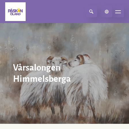
Select Language
▼
Vårsalongen
Himmelsberga