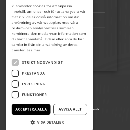
Epost:
info@skordefest.nu
Vi använder cookies för att anpassa
innehåll, annonser och för att analysera vår
trafik. Vi delar också information om din
Telefon:
072-507 80 50
användning av vår webbplats med våra
reklam- och analyspartners som kan
kombinera den med annan information som
Bankgiro:
5192-4348
du har tillhandahållit dem eller som de har
samlat in från din användning av deras
tjänster.
Läs mer
Swish:
123 222 02 67
STRIKT NÖDVÄNDIGT
PRESTANDA
INRIKTNING
FUNKTIONER
ACCEPTERA ALLA
AVVISA ALLT
© Copyright 2026 Påskön Öland, alla rättigheter reserverade
Producerad av Gota Media Brand Studio
VISA DETALJER