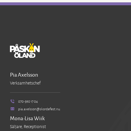
Pia Axelsson
Verksamhetschef
070-390 17 04
pia.axelsson@skordefest.nu
Mona-Lisa Wiik
Säljare, Receptionist