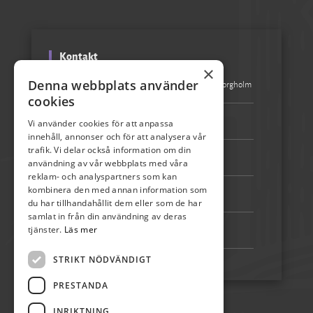
Kontakt
×
Denna webbplats använder
Besöksadress:
Turistbyrån Storgatan 1, 387 31 Borgholm
cookies
Epost:
info@skordefest.nu
Vi använder cookies för att anpassa
innehåll, annonser och för att analysera vår
trafik. Vi delar också information om din
Telefon:
072-507 80 50
användning av vår webbplats med våra
reklam- och analyspartners som kan
kombinera den med annan information som
Bankgiro:
5192-4348
du har tillhandahållit dem eller som de har
samlat in från din användning av deras
tjänster.
Läs mer
Swish:
123 222 02 67
STRIKT NÖDVÄNDIGT
PRESTANDA
INRIKTNING