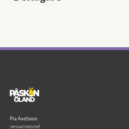
Konstutställning/Foto/Museum
Marknad
Mat & Dryck
Shopping
Upplevelse/Underhållning
Öländska produkter
Öppen Trädgård
Öppen gård
Pia Axelsson
Verksamhetschef