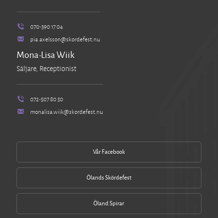
070-390 17 04
pia.axelsson@skordefest.nu
Mona-Lisa Wiik
Säljare, Receptionist
072-507 80 50
monalisa.wiik@skordefest.nu
Vår Facebook
Ölands Skördefest
Öland Spirar