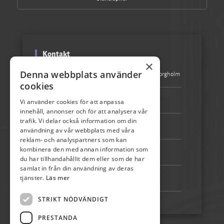
Kontakt
×
Denna webbplats använder
Besöksadress:
Turistbyrån Storgatan 1, 387 31 Borgholm
cookies
Epost:
info@skordefest.nu
Vi använder cookies för att anpassa
innehåll, annonser och för att analysera vår
trafik. Vi delar också information om din
Telefon:
072-507 80 50
användning av vår webbplats med våra
reklam- och analyspartners som kan
kombinera den med annan information som
Bankgiro:
5192-4348
du har tillhandahållit dem eller som de har
samlat in från din användning av deras
tjänster.
Läs mer
Swish:
123 222 02 67
STRIKT NÖDVÄNDIGT
PRESTANDA