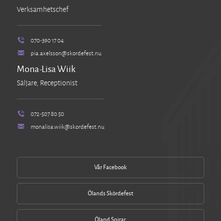
Verksamhetschef
070-390 17 04
pia.axelsson@skordefest.nu
Mona-Lisa Wiik
Säljare, Receptionist
072-507 80 50
monalisa.wiik@skordefest.nu
Vår Facebook
Ölands Skördefest
Öland Spirar