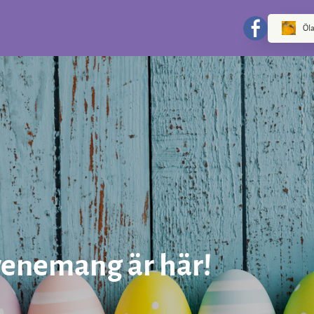
Öla
enemang är här!