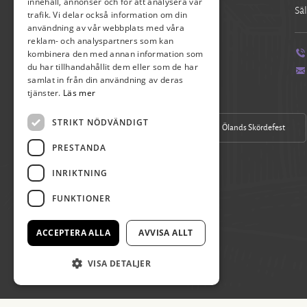
innehåll, annonser och för att analysera vår
Verksamhetschef
Säl
trafik. Vi delar också information om din
användning av vår webbplats med våra
reklam- och analyspartners som kan
kombinera den med annan information som
070-390 17 04
du har tillhandahållit dem eller som de har
pia.axelsson@skordefest.nu
samlat in från din användning av deras
tjänster.
Läs mer
STRIKT NÖDVÄNDIGT
Vår Facebook
Ölands Skördefest
PRESTANDA
INRIKTNING
FUNKTIONER
ACCEPTERA ALLA
AVVISA ALLT
VISA DETALJER