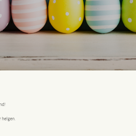
nd!
r helgen.