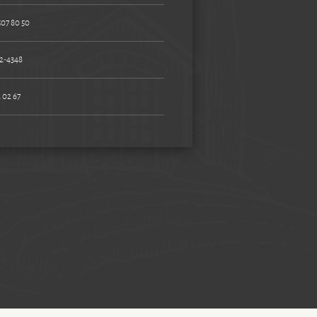
507 80 50
2-4348
 02 67