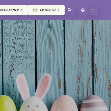
nds Skördefest
Öland Spirar
Select Language
▼