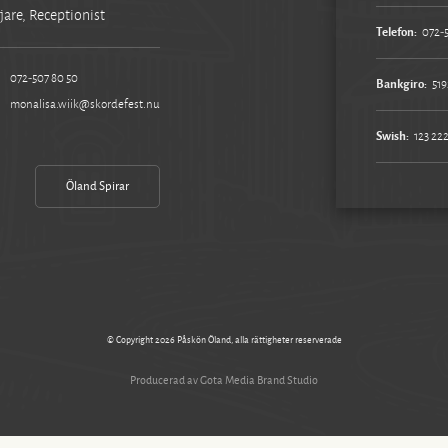
jare, Receptionist
Telefon:
072-
072-507 80 50
Bankgiro:
519
monalisa.wiik@skordefest.nu
Swish:
123 222
Öland Spirar
© Copyright 2026 Påskön Öland, alla rättigheter reserverade
Producerad av Gota Media Brand Studio