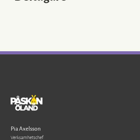
Konstutställning/Foto/Museum
Marknad
Mat & Dryck
Shopping
Upplevelse/Underhållning
Öländska produkter
Öppen Trädgård
Öppen gård
Pia Axelsson
Verksamhetschef