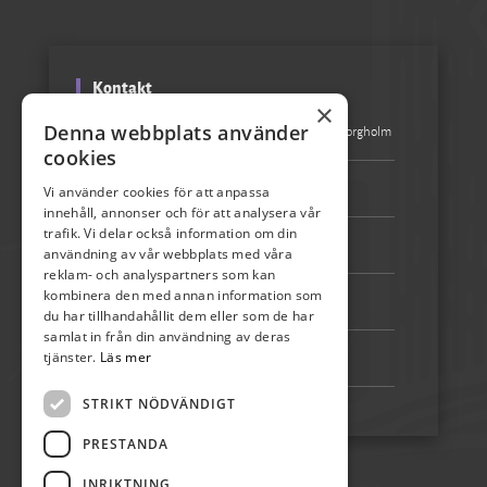
Kontakt
×
Denna webbplats använder
Besöksadress:
Turistbyrån Storgatan 1, 387 31 Borgholm
cookies
Epost:
info@skordefest.nu
Vi använder cookies för att anpassa
innehåll, annonser och för att analysera vår
trafik. Vi delar också information om din
Telefon:
072-507 80 50
användning av vår webbplats med våra
reklam- och analyspartners som kan
kombinera den med annan information som
Bankgiro:
5192-4348
du har tillhandahållit dem eller som de har
samlat in från din användning av deras
tjänster.
Läs mer
Swish:
123 222 02 67
STRIKT NÖDVÄNDIGT
PRESTANDA
INRIKTNING