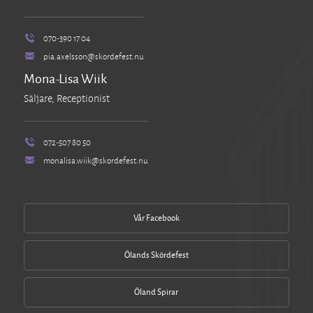
070-390 17 04
pia.axelsson@skordefest.nu
Mona-Lisa Wiik
Säljare, Receptionist
072-507 80 50
monalisa.wiik@skordefest.nu
Vår Facebook
Ölands Skördefest
Öland Spirar