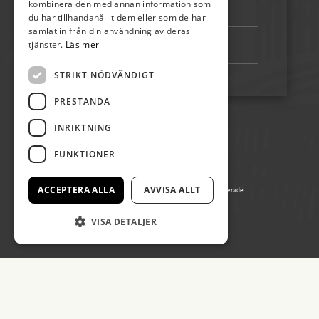
kombinera den med annan information som
Bankgiro:
5192-4348
du har tillhandahållit dem eller som de har
samlat in från din användning av deras
tjänster.
Läs mer
Swish:
123 222 02 67
STRIKT NÖDVÄNDIGT
PRESTANDA
INRIKTNING
FUNKTIONER
ACCEPTERA ALLA
AVVISA ALLT
© Copyright 2026 Påskön Öland, alla rättigheter reserverade
Producerad av Gota Media Brand Studio
VISA DETALJER