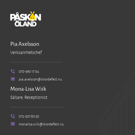
Pia Axelsson
Verksamhetschef
070-390 17 04
pia.axelsson@skordefest.nu
Mona-Lisa Wiik
Säljare, Receptionist
072-507 80 50
monalisa.wiik@skordefest.nu